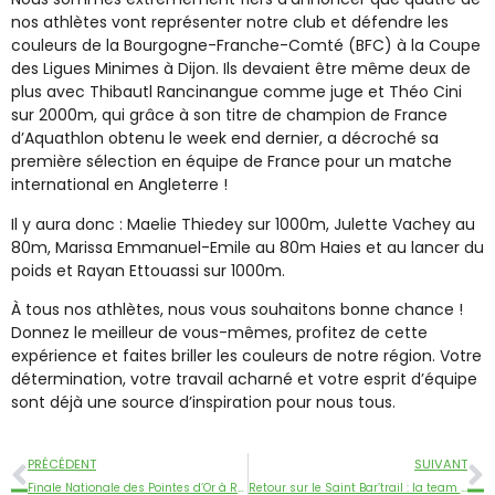
nos athlètes vont représenter notre club et défendre les
couleurs de la Bourgogne-Franche-Comté (BFC) à la Coupe
des Ligues Minimes à Dijon. Ils devaient être même deux de
plus avec Thibautl Rancinangue comme juge et Théo Cini
sur 2000m, qui grâce à son titre de champion de France
d’Aquathlon obtenu le week end dernier, a décroché sa
première sélection en équipe de France pour un matche
international en Angleterre !
Il y aura donc : Maelie Thiedey sur 1000m, Julette Vachey au
80m, Marissa Emmanuel-Emile au 80m Haies et au lancer du
poids et Rayan Ettouassi sur 1000m.
À tous nos athlètes, nous vous souhaitons bonne chance !
Donnez le meilleur de vous-mêmes, profitez de cette
expérience et faites briller les couleurs de notre région. Votre
détermination, votre travail acharné et votre esprit d’équipe
sont déjà une source d’inspiration pour nous tous.
PRÉCÉDENT
SUIVANT
Finale Nationale des Pointes d’Or à Redon : Marissa Emmanuel-Emile termine 67ème !
Retour sur le Saint Bar’trail : la team trail GAHS remporte le challenge Equipe !