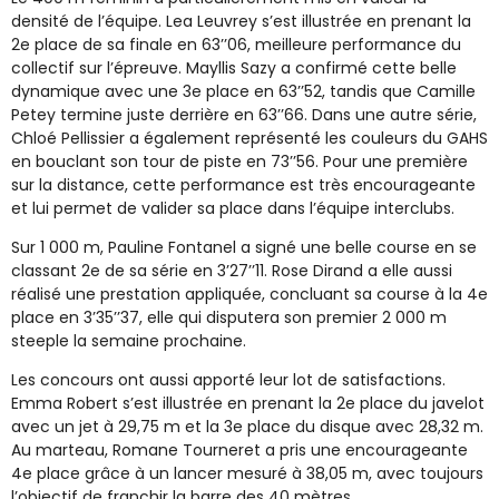
densité de l’équipe. Lea Leuvrey s’est illustrée en prenant la
2e place de sa finale en 63’’06, meilleure performance du
collectif sur l’épreuve. Mayllis Sazy a confirmé cette belle
dynamique avec une 3e place en 63’’52, tandis que Camille
Petey termine juste derrière en 63’’66. Dans une autre série,
Chloé Pellissier a également représenté les couleurs du GAHS
en bouclant son tour de piste en 73’’56. Pour une première
sur la distance, cette performance est très encourageante
et lui permet de valider sa place dans l’équipe interclubs.
Sur 1 000 m, Pauline Fontanel a signé une belle course en se
classant 2e de sa série en 3’27’’11. Rose Dirand a elle aussi
réalisé une prestation appliquée, concluant sa course à la 4e
place en 3’35’’37, elle qui disputera son premier 2 000 m
steeple la semaine prochaine.
Les concours ont aussi apporté leur lot de satisfactions.
Emma Robert s’est illustrée en prenant la 2e place du javelot
avec un jet à 29,75 m et la 3e place du disque avec 28,32 m.
Au marteau, Romane Tourneret a pris une encourageante
4e place grâce à un lancer mesuré à 38,05 m, avec toujours
l’objectif de franchir la barre des 40 mètres.