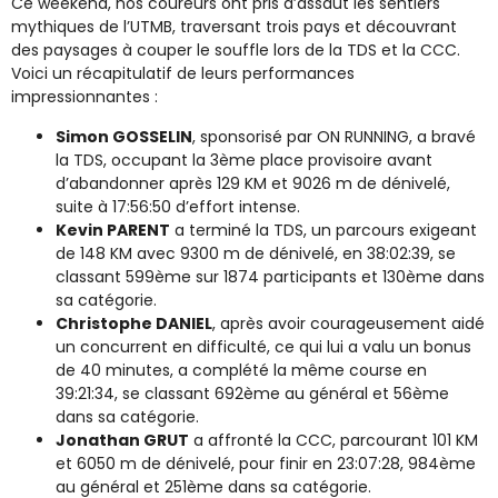
Ce weekend, nos coureurs ont pris d’assaut les sentiers
mythiques de l’UTMB, traversant trois pays et découvrant
des paysages à couper le souffle lors de la TDS et la CCC.
Voici un récapitulatif de leurs performances
impressionnantes :
Simon GOSSELIN
, sponsorisé par ON RUNNING, a bravé
la TDS, occupant la 3ème place provisoire avant
d’abandonner après 129 KM et 9026 m de dénivelé,
suite à 17:56:50 d’effort intense.
Kevin PARENT
a terminé la TDS, un parcours exigeant
de 148 KM avec 9300 m de dénivelé, en 38:02:39, se
classant 599ème sur 1874 participants et 130ème dans
sa catégorie.
Christophe DANIEL
, après avoir courageusement aidé
un concurrent en difficulté, ce qui lui a valu un bonus
de 40 minutes, a complété la même course en
39:21:34, se classant 692ème au général et 56ème
dans sa catégorie.
Jonathan GRUT
a affronté la CCC, parcourant 101 KM
et 6050 m de dénivelé, pour finir en 23:07:28, 984ème
au général et 251ème dans sa catégorie.