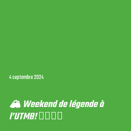
4 septembre 2024
🏔️ Weekend de légende à
l’UTMB! 🏃‍♂️🏃‍♀️