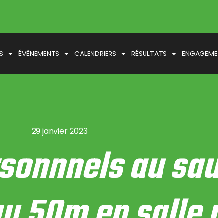
S
ÉVÈNEMENTS
CALENDRIERS
RÉSULTATS
ENGAGEME
29 janvier 2023
sonnnels au saut
au 50m en salle 