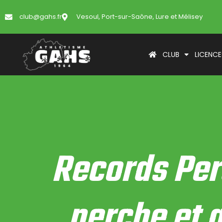
club@gahs.fr
Vesoul, Port-sur-Saône, Lure et Mélisey
CLUB
LICENCE
Records Per
perche et 