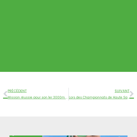
PRÉCÉDENT
SUIVANT
Mission réussie pour son 1er 3000m steeple couru sous un déluge à Decines ! Record de BFC pour 7 centièmes, 10’49″49 et 1ère au bilan national !
Lors des Championnats de Haute Saône ce samedi à Vesoul, Marissa Emmanuel-Emile a pulvérisé son propre record départemental du 200m haies de presque 4 dixièmes ! Ou s’arrêtera t’elle ? Rendez vous dans 15 jours à Montbéliard !