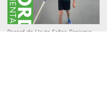
Record de Haute Saône Benjamin
pour Gabriel Valentini
21 décembre 2025
EN SAVOIR +