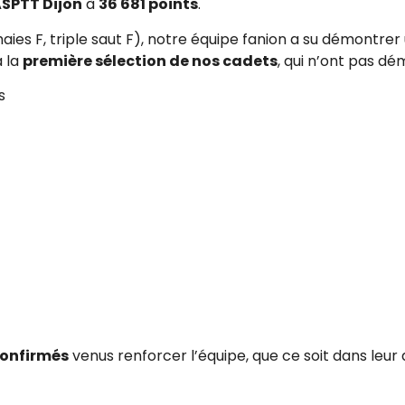
ASPTT Dijon
à
36 681 points
.
haies F, triple saut F), notre équipe fanion a su démontr
à la
première sélection de nos cadets
, qui n’ont pas dém
s
confirmés
venus renforcer l’équipe, que ce soit dans leur 