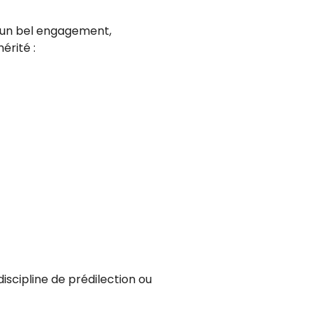
er un bel engagement,
érité :
discipline de prédilection ou