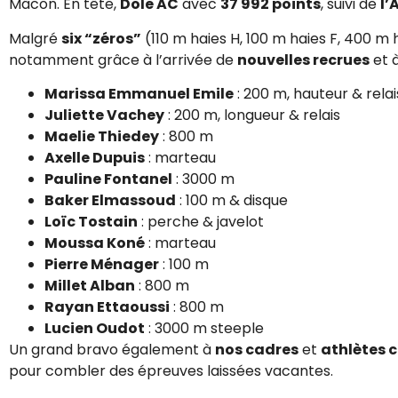
Mâcon. En tête,
Dole AC
avec
37 992 points
, suivi de
l’
Malgré
six “zéros”
(110 m haies H, 100 m haies F, 400 m 
notamment grâce à l’arrivée de
nouvelles recrues
et 
Marissa Emmanuel Emile
: 200 m, hauteur & relai
Juliette Vachey
: 200 m, longueur & relais
Maelie Thiedey
: 800 m
Axelle Dupuis
: marteau
Pauline Fontanel
: 3000 m
Baker Elmassoud
: 100 m & disque
Loïc Tostain
: perche & javelot
Moussa Koné
: marteau
Pierre Ménager
: 100 m
Millet Alban
: 800 m
Rayan Ettaoussi
: 800 m
Lucien Oudot
: 3000 m steeple
Un grand bravo également à
nos cadres
et
athlètes 
pour combler des épreuves laissées vacantes.