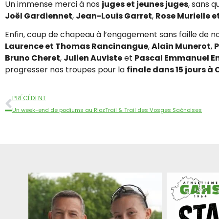
Un immense merci à nos
juges et jeunes juges
, sans qu
Joël Gardiennet
,
Jean-Louis Garret
,
Rose Murielle e
Enfin, coup de chapeau à l’engagement sans faille de n
Laurence et Thomas Rancinangue
,
Alain Munerot
,
P
Bruno Cheret
,
Julien Auviste
et
Pascal Emmanuel E
progresser nos troupes pour la
finale dans 15 jours 
PRÉCÉDENT
Un week-end de podiums au RiozTrail & Trail des Vosges Saônoises