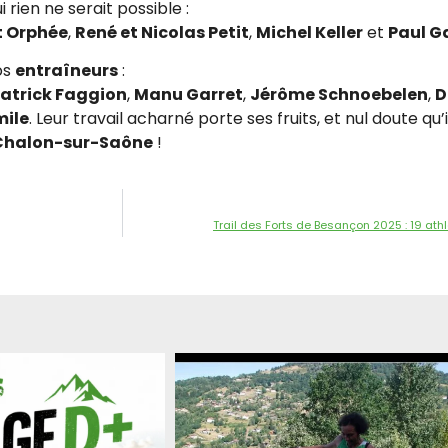
i rien ne serait possible :
t Orphée
,
René et Nicolas Petit
,
Michel Keller
et
Paul G
os
entraîneurs
:
atrick Faggion
,
Manu Garret
,
Jérôme Schnoebelen
,
D
mile
. Leur travail acharné porte ses fruits, et nul doute qu
à Chalon-sur-Saône
!
Trail des Forts de Besançon 2025 : 19 ath