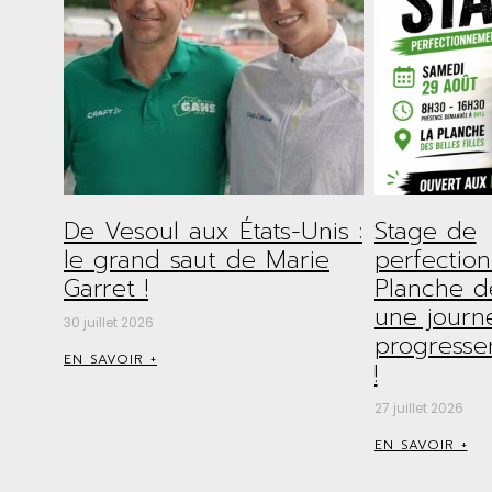
De Vesoul aux États-Unis :
Stage de
le grand saut de Marie
perfectio
Garret !
Planche de
une journ
30 juillet 2026
progresse
EN SAVOIR +
!
27 juillet 2026
EN SAVOIR +