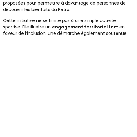
proposées pour permettre à davantage de personnes de
découvrir les bienfaits du Petra.
Cette initiative ne se limite pas à une simple activité
sportive. Elle illustre un
engagement territorial fort
en
faveur de l’inclusion. Une démarche également soutenue
par le
collège Marteroy
, partenaire fidèle du Comité
Handisport. En organisant un
cross solidaire
, les élèves ont
récolté
1000 €
, contribuant ainsi activement au
financement de ce projet. 💪❤️
Des retours déjà positifs 🙌
Les participants ont salué :
🗣️ la facilité d’utilisation du Petra
🗣️ l’accueil bienveillant et professionnel
🗣️ le plaisir de pouvoir bouger sans crainte
Ces témoignages confirment la pertinence de cette
innovation pour répondre à des besoins spécifiques de
mobilité, tout en créant du lien social.