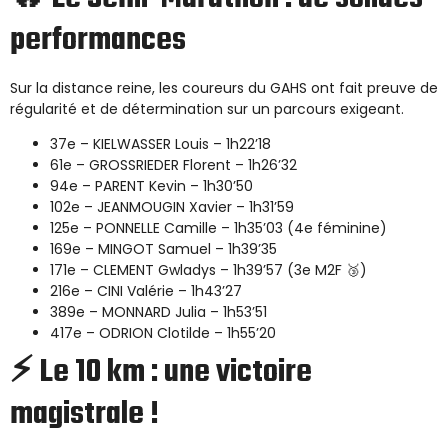
performances
Sur la distance reine, les coureurs du GAHS ont fait preuve de
régularité et de détermination sur un parcours exigeant.
37e – KIELWASSER Louis – 1h22’18
61e – GROSSRIEDER Florent – 1h26’32
94e – PARENT Kevin – 1h30’50
102e – JEANMOUGIN Xavier – 1h31’59
125e – PONNELLE Camille – 1h35’03 (4e féminine)
169e – MINGOT Samuel – 1h39’35
171e – CLEMENT Gwladys – 1h39’57 (3e M2F 🥉)
216e – CINI Valérie – 1h43’27
389e – MONNARD Julia – 1h53’51
417e – ODRION Clotilde – 1h55’20
⚡ Le 10 km : une victoire
magistrale !