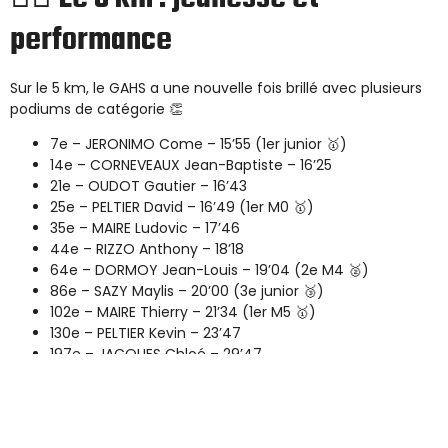
performance
Sur le 5 km, le GAHS a une nouvelle fois brillé avec plusieurs
podiums de catégorie 👏
7e – JERONIMO Come – 15’55 (1er junior 🥇)
14e – CORNEVEAUX Jean-Baptiste – 16’25
21e – OUDOT Gautier – 16’43
25e – PELTIER David – 16’49 (1er M0 🥇)
35e – MAIRE Ludovic – 17’46
44e – RIZZO Anthony – 18’18
64e – DORMOY Jean-Louis – 19’04 (2e M4 🥈)
86e – SAZY Maylis – 20’00 (3e junior 🥉)
102e – MAIRE Thierry – 21’34 (1er M5 🥇)
130e – PELTIER Kevin – 23’47
197e – JACQUES Chloé – 29’47
🚀 Le Mile : vitesse et spectacle
Sur cette distance explosive, les athlètes du GAHS ont