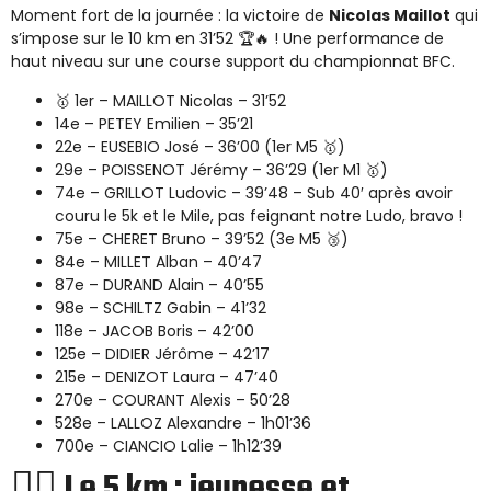
Moment fort de la journée : la victoire de
Nicolas Maillot
qui
s’impose sur le 10 km en 31’52 🏆🔥 ! Une performance de
haut niveau sur une course support du championnat BFC.
🥇 1er – MAILLOT Nicolas – 31’52
14e – PETEY Emilien – 35’21
22e – EUSEBIO José – 36’00 (1er M5 🥇)
29e – POISSENOT Jérémy – 36’29 (1er M1 🥇)
74e – GRILLOT Ludovic – 39’48 – Sub 40′ après avoir
couru le 5k et le Mile, pas feignant notre Ludo, bravo !
75e – CHERET Bruno – 39’52 (3e M5 🥉)
84e – MILLET Alban – 40’47
87e – DURAND Alain – 40’55
98e – SCHILTZ Gabin – 41’32
118e – JACOB Boris – 42’00
125e – DIDIER Jérôme – 42’17
215e – DENIZOT Laura – 47’40
270e – COURANT Alexis – 50’28
528e – LALLOZ Alexandre – 1h01’36
700e – CIANCIO Lalie – 1h12’39
🏃‍♂️ Le 5 km : jeunesse et