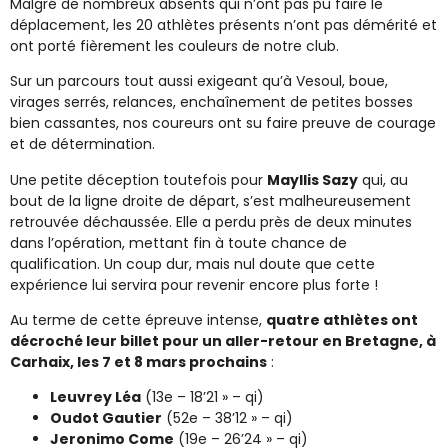
Malgré de nombreux absents qui n’ont pas pu faire le
déplacement, les 20 athlètes présents n’ont pas démérité et
ont porté fièrement les couleurs de notre club.
Sur un parcours tout aussi exigeant qu’à Vesoul, boue,
virages serrés, relances, enchaînement de petites bosses
bien cassantes, nos coureurs ont su faire preuve de courage
et de détermination.
Une petite déception toutefois pour
Mayllis Sazy
qui, au
bout de la ligne droite de départ, s’est malheureusement
retrouvée déchaussée. Elle a perdu près de deux minutes
dans l’opération, mettant fin à toute chance de
qualification. Un coup dur, mais nul doute que cette
expérience lui servira pour revenir encore plus forte !
Au terme de cette épreuve intense,
quatre athlètes ont
décroché leur billet pour un aller-retour en Bretagne, à
Carhaix, les 7 et 8 mars prochains
:
Leuvrey Léa
(13e – 18’21 » – qi)
Oudot Gautier
(52e – 38’12 » – qi)
Jeronimo Come
(19e – 26’24 » – qi)