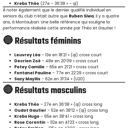
Krebs Théo
(27e – 36’38 » – qi)
À noter également que le dernier qualifié individuel en
seniors du club n’était autre que
Ruben Siwa
, il y a quatre
ans, à Montauban. Une belle référence qui souligne la
performance réalisée cette année par Théo et Gautier !
🔵 Résultats féminins
Leuvrey Léa
– 13e en 18’21 » (qi) cross court
Decrion Zoé
– 48e en 20’09 » cross court
Petey Camille
– 65e en 21’21 » cross court
Fontanel Pauline
– 77e en 22’29 » cross court
Sazy Mayllis
– 62e en 31’34 » (U20)
🔴 Résultats masculins
Krebs Théo
– 27e en 36’38 » (qi) cross long
Oudot Gautier
– 52e en 38’12 » (qi) cross long
Krebs Hugo
– 65e en 38’41 » cross long
Rose Corentin
– 112e en 41’23 » cross long