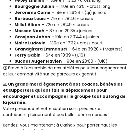
Petey Emilien
– 135e en 43’23 » cross long
Bourgogne Julien
– 140e en 43’51 » cross long
Jeronimo Come
– 19e en 26’24 » (qi) juniors
Barbaux Louis
– 71e en 28’46 » juniors
Millet Alban
– 72e en 28’49 » juniors
Masson Noah
– 87e en 29’35 » juniors
Grosjean Johan
– 101e en 30’44 » juniors
Maire Ludovic
– 130e en 17’32 » cross court
Grandgirard Emmanuel
– 64e en 39’20 » (Masters)
Ferry Gabin
– 64e en 18’39 » (U16)
Suchet Auger Flavien
– 90e en 20’00 » (U16)
👏 Bravo à l’ensemble de nos athlètes pour leur engagement
et leur combativité sur ce parcours exigeant !
🙏
Un grand merci également à nos coachs, bénévoles
et supporters qui ont fait le déplacement pour
encourager et accompagner le groupe tout au long de
la journée.
Votre présence et votre soutien sont précieux et
contribuent pleinement à ces belles performances !
Rendez-vous maintenant à Carhaix pour porter haut les